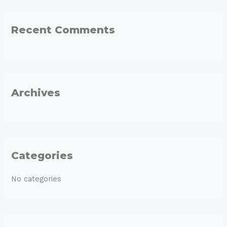
a
r
Recent Comments
c
h
f
o
r
Archives
:
Categories
No categories