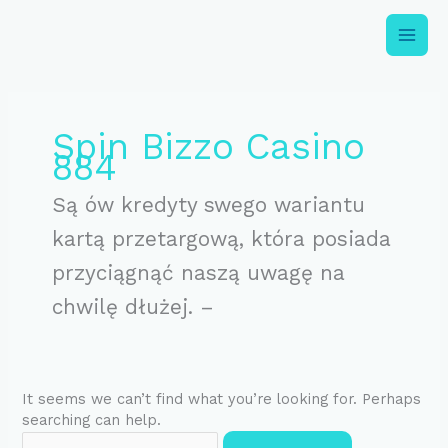
Skip
to
content
Search
for:
Spin Bizzo Casino
884
Są ów kredyty swego wariantu
kartą przetargową, która posiada
przyciągnąć naszą uwagę na
chwilę dłużej. –
It seems we can’t find what you’re looking for. Perhaps
searching can help.