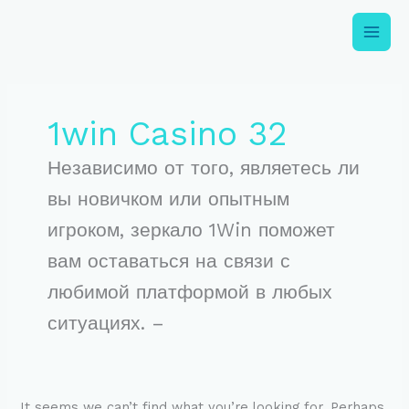
Skip
to
content
Search
for:
1win Casino 32
Независимо от того, являетесь ли
вы новичком или опытным
игроком, зеркало 1Win поможет
вам оставаться на связи с
любимой платформой в любых
ситуациях. –
It seems we can’t find what you’re looking for. Perhaps