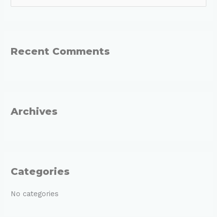
e
a
r
Recent Comments
c
h
f
o
r
Archives
:
Categories
No categories