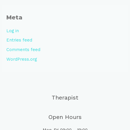
Meta
Log in
Entries feed
Comments feed
WordPress.org
Therapist
Open Hours